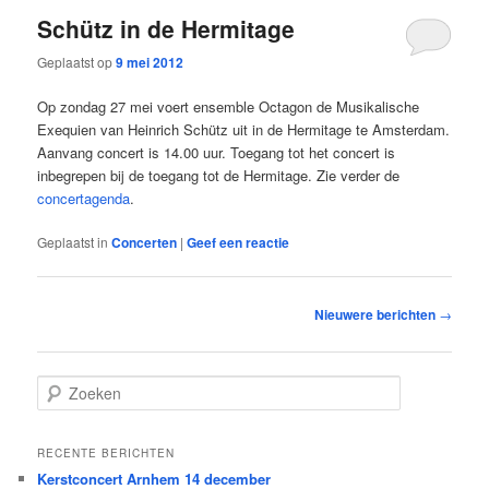
Schütz in de Hermitage
Geplaatst op
9 mei 2012
Op zondag 27 mei voert ensemble Octagon de Musikalische
Exequien van Heinrich Schütz uit in de Hermitage te Amsterdam.
Aanvang concert is 14.00 uur. Toegang tot het concert is
inbegrepen bij de toegang tot de Hermitage. Zie verder de
concertagenda
.
Geplaatst in
Concerten
|
Geef een reactie
Bericht
Nieuwere berichten
→
navigatie
Z
o
e
k
RECENTE BERICHTEN
e
Kerstconcert Arnhem 14 december