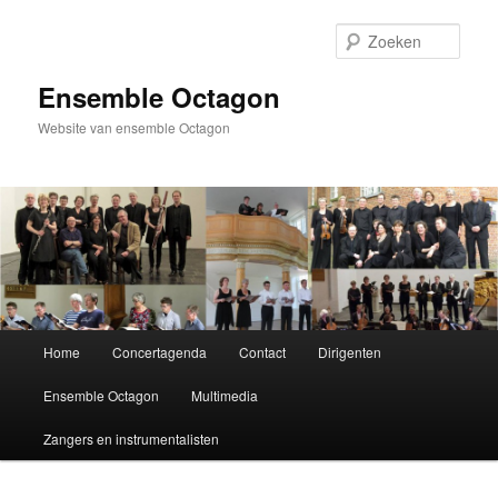
Spring
naar
Zoek
de
primaire
Ensemble Octagon
inhoud
Website van ensemble Octagon
Hoofdmenu
Home
Concertagenda
Contact
Dirigenten
Ensemble Octagon
Multimedia
Zangers en instrumentalisten